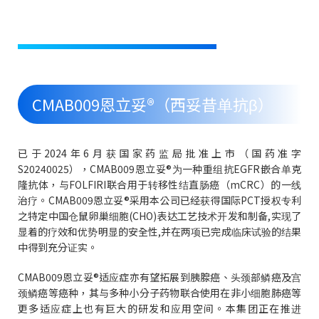
CMAB009恩立妥®（西妥昔单抗β）
已于2024年6月获国家药监局批准上市（国药准字
S20240025），CMAB009恩立妥®为一种重组抗EGFR嵌合单克
隆抗体，与FOLFIRI联合用于转移性结直肠癌（mCRC）的一线
治疗。CMAB009恩立妥®采用本公司已经获得国际PCT授权专利
之特定中国仓鼠卵巢细胞(CHO)表达工艺技术开发和制备,实现了
显着的疗效和优势明显的安全性,并在两项已完成临床试验的结果
中得到充分证实。
CMAB009恩立妥®适应症亦有望拓展到胰腺癌、头颈部鳞癌及宫
颈鳞癌等癌种，其与多种小分子药物联合使用在非小细胞肺癌等
更多适应症上也有巨大的研发和应用空间。本集团正在推进