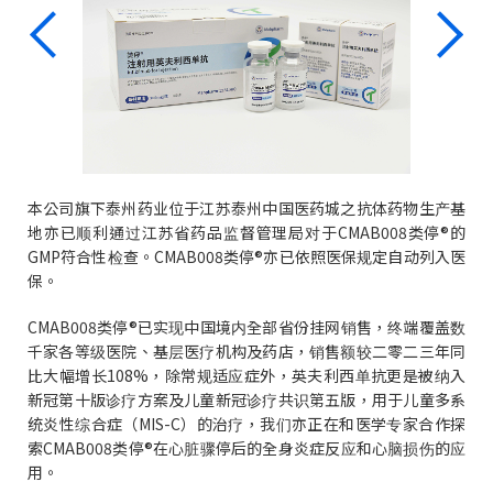
本公司旗下泰州药业位于江苏泰州中国医药城之抗体药物生产基
地亦已顺利通过江苏省药品监督管理局对于CMAB008类停®的
GMP符合性检查。CMAB008类停®亦已依照医保规定自动列入医
保。
CMAB008类停®已实现中国境内全部省份挂网销售，终端覆盖数
千家各等级医院、基层医疗机构及药店，销售额较二零二三年同
比大幅增长108%，除常规适应症外，英夫利西单抗更是被纳入
新冠第十版诊疗方案及儿童新冠诊疗共识第五版，用于儿童多系
统炎性综合症（MIS-C）的治疗，我们亦正在和医学专家合作探
索CMAB008类停®在心脏骤停后的全身炎症反应和心脑损伤的应
用。