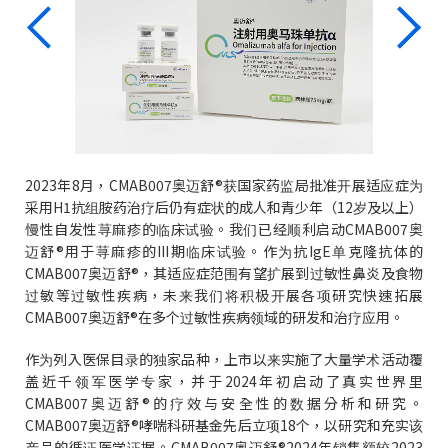
2023年8月，CMAB007奥迈舒®获国家药监局批准开展适应症为
采用H1抗组胺药治疗后仍有症状的成人和青少年（12岁及以上）
慢性自发性荨麻疹的临床试验。我们已经顺利启动CMAB007奥
迈舒®用于荨麻疹的III期临床试验。作为抗IgE单克隆抗体的
CMAB007奥迈舒®，其适应症范围有望扩展到过敏性鼻炎及食物
过敏等过敏性疾病，未来我们将积极开展各项研究快速拓展
CMAB007奥迈舒®在多个过敏性疾病领域的研发和治疗应用。
作为列入医保目录的独家品种，上市以来实施了大量学术活动覆
盖近千领军医学专家，并于2024年初启动了真实世界里
CMAB007奥迈舒®的疗效与安全性的数据分析和研究。
CMAB007奥迈舒®哮喘科研基金先后立项18个，以研究和充实该
产品的循证医学证据。CMAB007奥迈舒®2024年销售额较2023